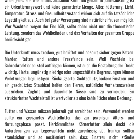
wobei jedes Ei etwas anders aussehen kann. Die genannte Jahresleistung ist
ein Orientierungswert und keine garantierte Menge. Alter, Fütterung, Licht,
Temperatur, Stress und Gesundheitszustand wirken sich auf die tatsächliche
Legetätigkeit aus. Auch bei guter Versorgung sind natürliche Pausen möglich.
Wer Wachteln wegen der Eier hält, sollte daher nicht nur die theoretische
Leistung, sondern das Wohlbefinden und das Verhalten der gesamten Gruppe
berücksichtigen.
Die Unterkunft muss trocken, gut belüftet und absolut sicher gegen Katzen,
Marder, Ratten und andere Fressfeinde sein. Weil Wachteln bei
Schreckreaktionen steil auffliegen können, ist auch die Gestaltung der Decke
wichtig. Harte, ungünstig niedrige oder ungeschützte Begrenzungen können
Verletzungen begünstigen. Rückzugsorte, Sichtschutz, lockere Einstreu und
ein geschütztes Staubbad helfen den Tieren, natürliche Verhaltensweisen
auszuleben. Zugluft und dauerhafte Nässe sind zu vermeiden. Ein
strukturierter Wachtelstall ist wertvoller als eine kahle Fläche ohne Deckung.
Futter und Wasser müssen jederzeit gut erreichbar sein. Verwendet werden
sollte ein geeignetes Wachtelfutter, das zur jeweiligen Alters- und
Nutzungsphase passt. Herkömmliches Körnerfutter allein deckt die
Anforderungen von Legewachteln nicht zuverlässig ab. Tränken sollten
standsicher und so positioniert sein, dass Einstreu nicht ständig