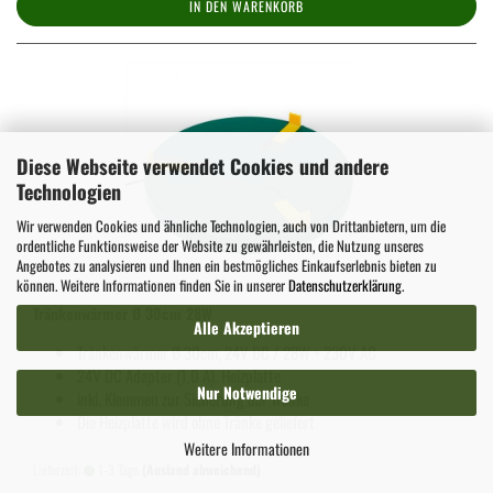
IN DEN WARENKORB
Diese Webseite verwendet Cookies und andere
Technologien
Wir verwenden Cookies und ähnliche Technologien, auch von Drittanbietern, um die
ordentliche Funktionsweise der Website zu gewährleisten, die Nutzung unseres
Angebotes zu analysieren und Ihnen ein bestmögliches Einkaufserlebnis bieten zu
können. Weitere Informationen finden Sie in unserer
Datenschutzerklärung
.
Tränkenwärmer Ø 30cm 28W
Alle Akzeptieren
Tränkenwärmer Ø 30cm, 24V DC / 28W + 230V AC
24V DC Adapter (1,0 A). Heizplatte
Nur Notwendige
inkl. Klemmen zur Sicherung der Tränke
Die Heizplatte wird ohne Tränke geliefert
Weitere Informationen
Lieferzeit:
1-3 Tage
(Ausland abweichend)