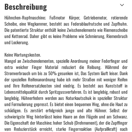
Beschreibung
Hühnchen-Rupfmaschine; Fußmotor Körper, Getriebemotor, rotierende
Scheibe, eine Wegkammer, besteht aus Federablaufrutsche und Zupfhuhn.
Die patentierte Struktur enthält keine Zwischenelemente wie Riemenscheibe
und Kettenrad. Daher gibt es keine Probleme wie Schmierung, Riemenbruch
und Lockerung.
Keine Wartungskosten.
Mangel an Zwischenelementen, spezielle Anordnung meiner Federfinger und
extra weicher Finger Material reduziert die Reibung. Während der
Stromverbrauch um bis zu 50% gesunken ist, Das System läuft leiser. Dank
der speziellen Reifenanordnung habe ich mehr Straßen mit weniger Reifen
und Ihre Reifenersatzkosten sind niedrig. Es besteht aus Kunststoff in
Lebensmittelqualität durch Spritzgussverfahren. Es ist langlebig, robust und
langlebig. Hühnerfedern werden aus Naturkautschuk in spezieller Struktur
und Formulierung gepresst. Es bietet einen bequemen Weg, ohne die Haut zu
schädigen. Es zerstört erfolgreich junge und alte Hühner. Selbst der
schwierigste Weg hinterlässt keine Haare an den Flügeln und am Schwanz.
Die Eigenschaft der Maschine; hoher Schub (Drehmoment), der die Zupffinger
vom Reduzierstück erreicht, starke Fingerreaktion (Aufprallkraft) nach