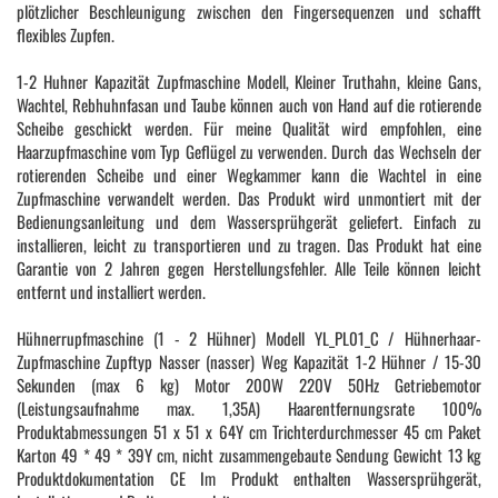
plötzlicher Beschleunigung zwischen den Fingersequenzen und schafft
flexibles Zupfen.
1-2 Huhner Kapazität Zupfmaschine Modell, Kleiner Truthahn, kleine Gans,
Wachtel, Rebhuhnfasan und Taube können auch von Hand auf die rotierende
Scheibe geschickt werden. Für meine Qualität wird empfohlen, eine
Haarzupfmaschine vom Typ Geflügel zu verwenden. Durch das Wechseln der
rotierenden Scheibe und einer Wegkammer kann die Wachtel in eine
Zupfmaschine verwandelt werden. Das Produkt wird unmontiert mit der
Bedienungsanleitung und dem Wassersprühgerät geliefert. Einfach zu
installieren, leicht zu transportieren und zu tragen. Das Produkt hat eine
Garantie von 2 Jahren gegen Herstellungsfehler. Alle Teile können leicht
entfernt und installiert werden.
Hühnerrupfmaschine (1 - 2 Hühner) Modell YL_PL01_C / Hühnerhaar-
Zupfmaschine Zupftyp Nasser (nasser) Weg Kapazität 1-2 Hühner / 15-30
Sekunden (max 6 kg) Motor 200W 220V 50Hz Getriebemotor
(Leistungsaufnahme max. 1,35A) Haarentfernungsrate 100%
Produktabmessungen 51 x 51 x 64Y cm Trichterdurchmesser 45 cm Paket
Karton 49 * 49 * 39Y cm, nicht zusammengebaute Sendung Gewicht 13 kg
Produktdokumentation CE Im Produkt enthalten Wassersprühgerät,