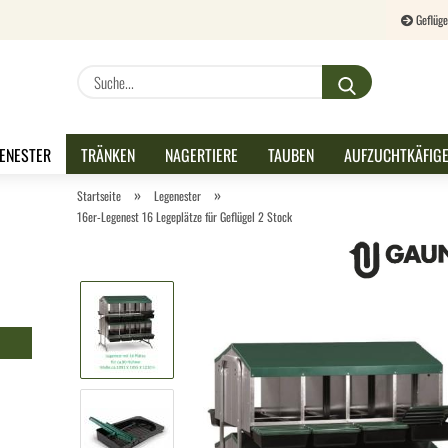
Geflüge
Lieferland
Suche...
E-M
ENESTER
TRÄNKEN
NAGERTIERE
TAUBEN
AUFZUCHTKÄFIG
Pas
»
»
Startseite
Legenester
16er-Legenest 16 Legeplätze für Geflügel 2 Stock
Konto 
Passw