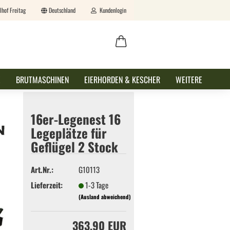
lhof Freitag
Deutschland
Kundenlogin
ail
E
BRUTMASCHINEN
EIERHORDEN & KESCHER
WEITERE
swort
16er-Legenest 16
Legeplätze für
Geflügel 2 Stock
erstellen
Art.Nr.:
G10113
ort vergessen?
Lieferzeit:
1-3 Tage
(Ausland abweichend)
363,90 EUR