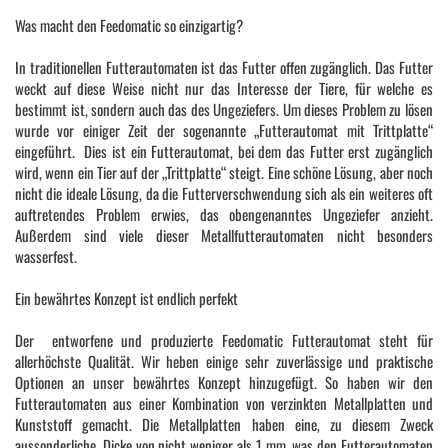
Was macht den Feedomatic so einzigartig?
In traditionellen Futterautomaten ist das Futter offen zugänglich. Das Futter
weckt auf diese Weise nicht nur das Interesse der Tiere, für welche es
bestimmt ist, sondern auch das des Ungeziefers. Um dieses Problem zu lösen
wurde vor einiger Zeit der sogenannte „Futterautomat mit Trittplatte“
eingeführt. Dies ist ein Futterautomat, bei dem das Futter erst zugänglich
wird, wenn ein Tier auf der „Trittplatte“ steigt. Eine schöne Lösung, aber noch
nicht die ideale Lösung, da die Futterverschwendung sich als ein weiteres oft
auftretendes Problem erwies, das obengenanntes Ungeziefer anzieht.
Außerdem sind viele dieser Metallfutterautomaten nicht besonders
wasserfest.
Ein bewährtes Konzept ist endlich perfekt
Der entworfene und produzierte Feedomatic Futterautomat steht für
allerhöchste Qualität. Wir heben einige sehr zuverlässige und praktische
Optionen an unser bewährtes Konzept hinzugefügt. So haben wir den
Futterautomaten aus einer Kombination von verzinkten Metallplatten und
Kunststoff gemacht. Die Metallplatten haben eine, zu diesem Zweck
aussonderliche, Dicke von nicht weniger als 1 mm, was den Futterautomaten