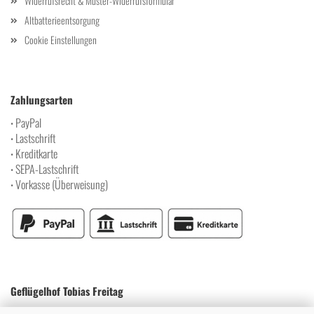
Widerrufsrecht & Muster-Widerrufsformular
Altbatterieentsorgung
Cookie Einstellungen
Zahlungsarten
PayPal
•
Lastschrift
•
Kreditkarte
•
SEPA-Lastschrift
•
Vorkasse (Überweisung)
•
Geflügelhof Tobias Freitag