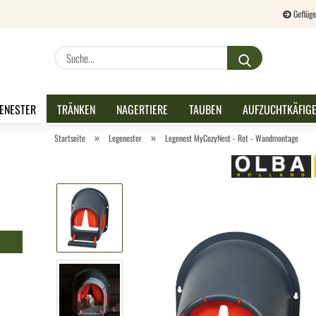
Geflüge
Lieferland
Suche...
E-M
ENESTER
TRÄNKEN
NAGERTIERE
TAUBEN
AUFZUCHTKÄFIG
Pas
»
»
Startseite
Legenester
Legenest MyCozyNest - Rot - Wandmontage
Konto 
Passw