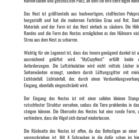
Komfortablen und geschützten Platz, an dem sie ihre Eiere legen kön
Das Nest ist größtenteils aus hochwertigem, stoßfestem Polypr
hergestellt und hat die modernen Farbtöne Grau und Rot. Dan
Materials und der Form ist das Nest einfach zu säubern. Die Hö
Randes und die Form des Nestes ermöglichen es den Hühnern nic
Streu aus dem Nest zu scharren.
Wichtig für ein Legenest ist, dass das Innere genügend dunkel ist 
ausreichend gelüftet wird. “MyCozyNest” erfüllt beide d
Anforderungen. Die Luftzirkulation wird nicht mittels Löcher 
Seitenwänden erzeugt, sondern durch Lüftungsgitter mit mini
Lichteinfall. Lichteinfall, der, durch einen Verdunklungsvorh
Eingang, ebenfalls eingeschränkt wird.
Der Eingang des Nestes ist mit einer soliden kleinen Stang
rutschfester Struktur versehen, sodass die Tiere problemlos in da
steigen können. Die Oberseite des Nestes hat eine runde Form,
verhindern, dass die Vögel sich darauf niederlassen.
Die Rückseite des Nestes ist offen, da das Befestigen an eine
vorgeschrieben ist. Mit 4 Schrauben in die dafür schon im hi