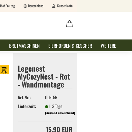
lhof Freitag
Deutschland
Kundenlogin
ail
E
BRUTMASCHINEN
EIERHORDEN & KESCHER
WEITERE
swort
Legenest
MyCozyNest - Rot
- Wandmontage
erstellen
Art.Nr.:
OLN-5R
ort vergessen?
Lieferzeit:
1-3 Tage
(Ausland abweichend)
15,90 EUR