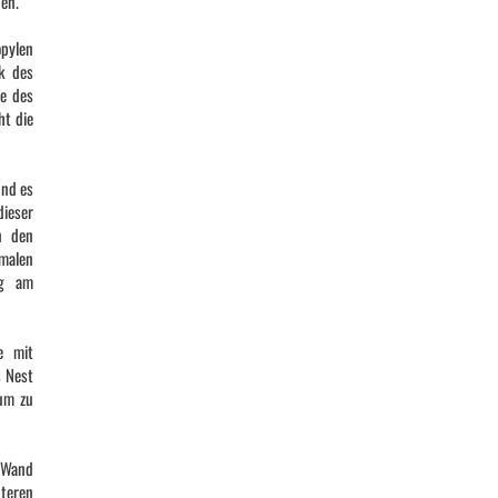
nen.
opylen
k des
he des
ht die
und es
ieser
in den
malen
ang am
e mit
s Nest
 um zu
r Wand
nteren